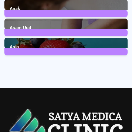
Anak
3
Posts
Asam Urat
2
Posts
Asia
5
Posts