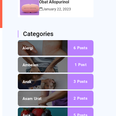
Obat Allopurinol
January 22, 2023
Categories
6
Posts
Alergi
1
Post
Ambeien
3
Posts
Anak
2
Posts
Asam Urat
5
Posts
Asia