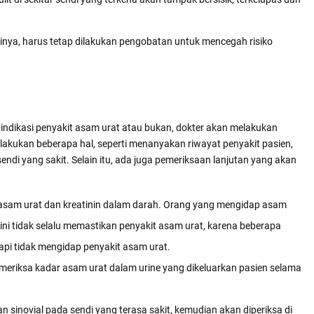
rinya, harus tetap dilakukan pengobatan untuk mencegah risiko
indikasi penyakit asam urat atau bukan, dokter akan melakukan
akukan beberapa hal, seperti menanyakan riwayat penyakit pasien,
endi yang sakit. Selain itu, ada juga pemeriksaan lanjutan yang akan
r asam urat dan kreatinin dalam darah. Orang yang mengidap asam
 ini tidak selalu memastikan penyakit asam urat, karena beberapa
tapi tidak mengidap penyakit asam urat.
emeriksa kadar asam urat dalam urine yang dikeluarkan pasien selama
n sinovial pada sendi yang terasa sakit, kemudian akan diperiksa di