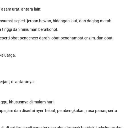
asam urat, antara lain:
sumsi, seperti jeroan hewan, hidangan laut, dan daging merah.
tinggi dan minuman beralkohol.
eperti obat pengencer darah, obat penghambat enzim, dan obat-
 keluarga.
jadi, di antaranya:
nggu, khususnya di malam hari.
a jam dan disertai nyeri hebat, pembengkakan, rasa panas, serta
t di sekitar sendi yang terkena akan tampak bersisik, terkelupas dan