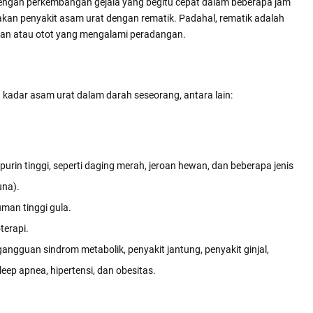
dengan perkembangan gejala yang begitu cepat dalam beberapa jam
kan penyakit asam urat dengan rematik. Padahal, rematik adalah
ian atau otot yang mengalami peradangan.
kadar asam urat dalam darah seseorang, antara lain:
n tinggi, seperti daging merah, jeroan hewan, dan beberapa jenis
una).
an tinggi gula.
erapi.
 gangguan sindrom metabolik, penyakit jantung, penyakit ginjal,
sleep apnea, hipertensi, dan obesitas.