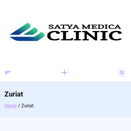
Skip
to
content
Search
for:
Zuriat
Home
Zuriat