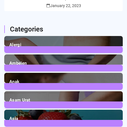
January 22, 2023
Categories
Alergi
6
Posts
Ambeien
1
Post
Anak
3
Posts
Asam Urat
2
Posts
Asia