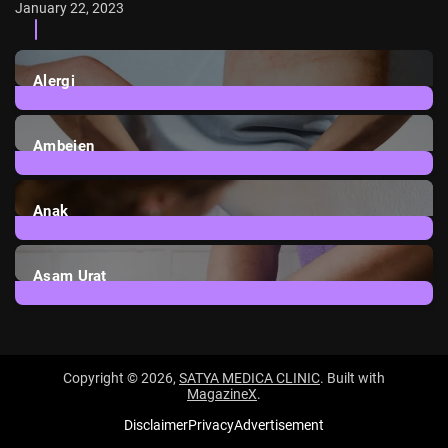
January 22, 2023
Categories
Alergi
6
Posts
Ambeien
1
Post
Anak
3
Posts
Asam Urat
2
Posts
Copyright © 2026,
SATYA MEDICA CLINIC
. Built with
MagazineX
.
Disclaimer
Privacy
Advertisement