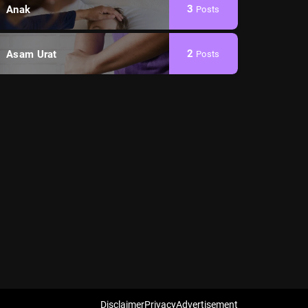
3
Anak
Posts
2
Asam Urat
Posts
Disclaimer
Privacy
Advertisement