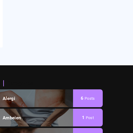
Categories
6
Alergi
Posts
1
Ambeien
Post