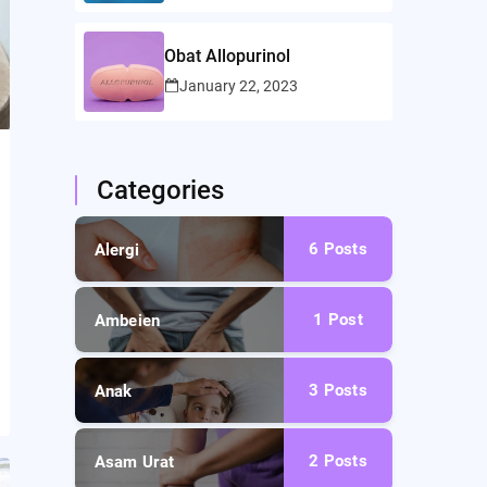
Obat Allopurinol
January 22, 2023
Categories
6
Posts
Alergi
1
Post
Ambeien
3
Posts
Anak
2
Posts
Asam Urat