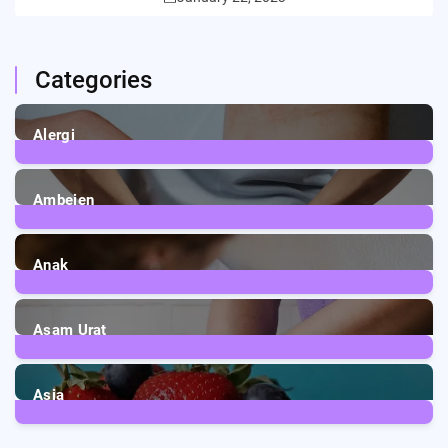
Categories
Alergi
6
Posts
Ambeien
1
Post
Anak
3
Posts
Asam Urat
2
Posts
Asia
5
Posts