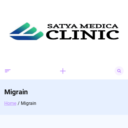
Skip
to
content
Search
for:
Migrain
Home
Migrain