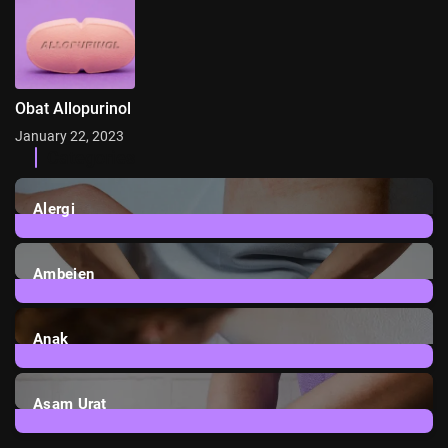
Obat Allopurinol
January 22, 2023
Categories
Alergi
6
Posts
Ambeien
1
Post
Anak
3
Posts
Asam Urat
2
Posts