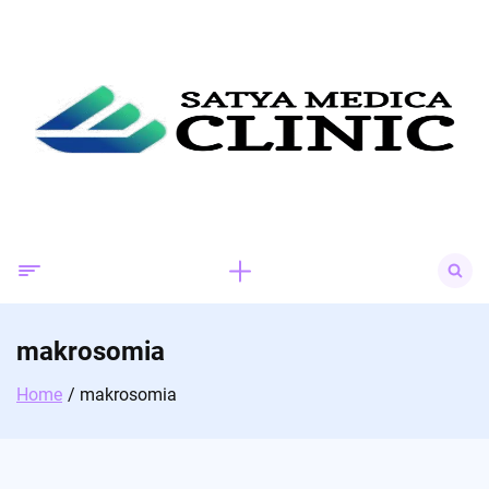
Skip
to
content
Search
for:
makrosomia
Home
makrosomia