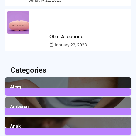
Obat Allopurinol
January 22, 2023
Categories
Alergi
6
Posts
Ambeien
1
Post
Anak