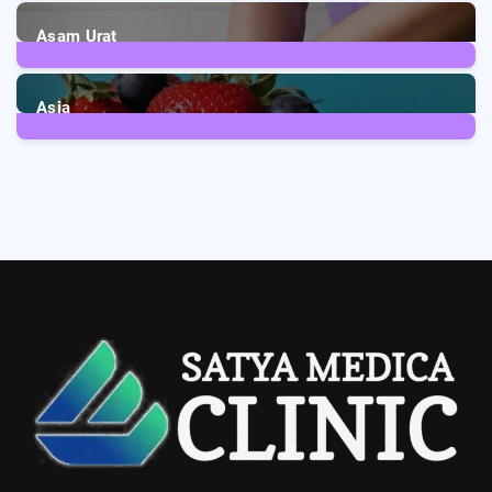
3
Posts
Asam Urat
2
Posts
Asia
5
Posts