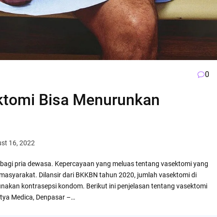
0
ektomi Bisa Menurunkan
st 16, 2022
agi pria dewasa. Kepercayaan yang meluas tentang vasektomi yang
masyarakat. Dilansir dari BKKBN tahun 2020, jumlah vasektomi di
akan kontrasepsi kondom. Berikut ini penjelasan tentang vasektomi
atya Medica, Denpasar –…