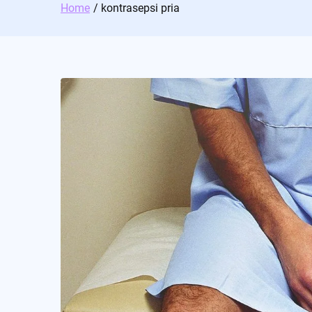
Home
kontrasepsi pria