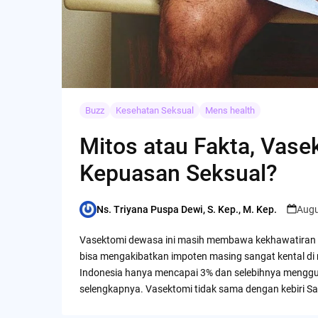
Buzz
Kesehatan Seksual
Mens health
Mitos atau Fakta, Vas
Kepuasan Seksual?
Ns. Triyana Puspa Dewi, S. Kep., M. Kep.
Augu
Posted
by
Vasektomi dewasa ini masih membawa kekhawatiran b
bisa mengakibatkan impoten masing sangat kental di 
Indonesia hanya mencapai 3% dan selebihnya menggun
selengkapnya. Vasektomi tidak sama dengan kebiri S