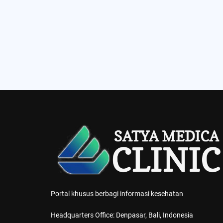
Portal khusus berbagi informasi kesehatan
Headquarters Office: Denpasar, Bali, Indonesia