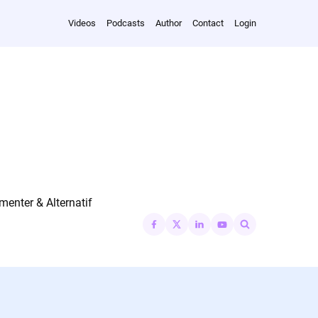
Videos
Podcasts
Author
Contact
Login
nter & Alternatif
Search
for: