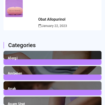
Obat Allopurinol
January 22, 2023
Categories
Alergi
6
Posts
Ambeien
1
Post
Anak
3
Posts
Asam Urat