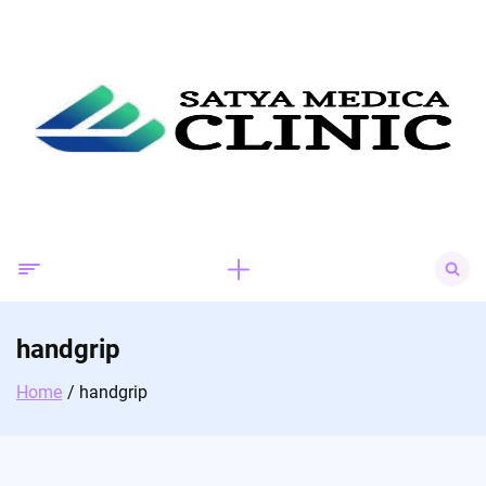
Skip
to
content
Search
for:
handgrip
Home
handgrip