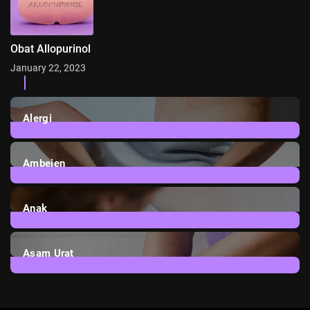
Obat Allopurinol
January 22, 2023
Categories
Alergi
6
Posts
Ambeien
1
Post
Anak
3
Posts
Asam Urat
2
Posts