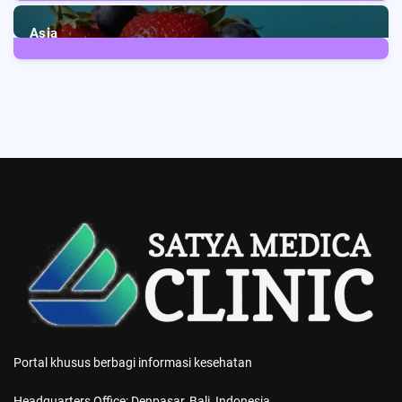
2
Posts
Asia
5
Posts
Portal khusus berbagi informasi kesehatan
Headquarters Office: Denpasar, Bali, Indonesia