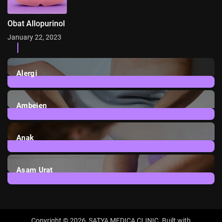
Obat Allopurinol
January 22, 2023
Categories
Alergi
6
Posts
Ambeien
1
Post
Anak
3
Posts
Asam Urat
2
Posts
Copyright © 2026,
SATYA MEDICA CLINIC
. Built with