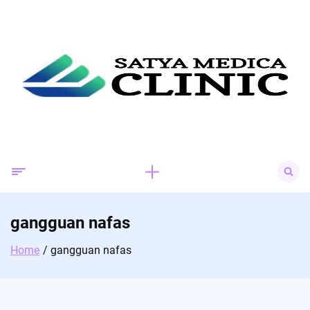
Skip
to
content
Search
for:
gangguan nafas
Home
gangguan nafas