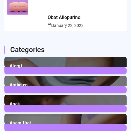
Obat Allopurinol
January 22, 2023
Categories
Alergi
6
Posts
Ambeien
1
Post
Anak
3
Posts
Asam Urat