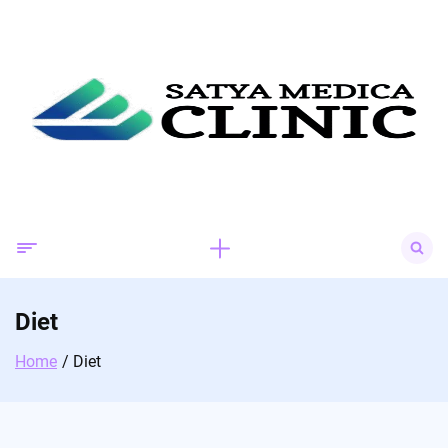
Skip
to
content
Search
for:
Diet
Home
Diet