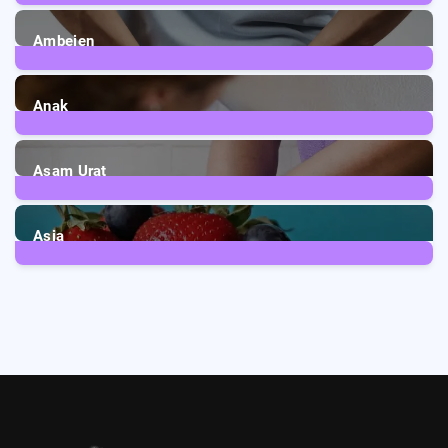
6
Posts
Ambeien
1
Post
Anak
3
Posts
Asam Urat
2
Posts
Asia
5
Posts